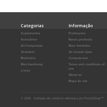
Categorias
Informação
Suplementos
Promoções
Acessórios
Novos produtos
Kit Compulsão
Mais Vendidos
Vestuário
As nossas lojas
Mobiliário
Contacte-nos
Merchandising
Terms and conditions of
use
Livros
About us
Mapa do site
© 2026 - Software de comércio eletrónico por PrestaShop™