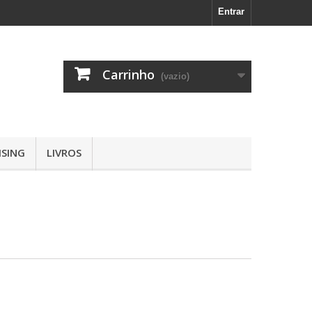
Entrar
Carrinho
(vazio)
SING
LIVROS