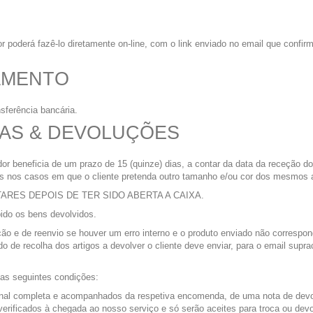
poderá fazê-lo diretamente on-line, com o link enviado no email que confirm
AMENTO
sferência bancária.
CAS & DEVOLUÇÕES
or beneficia de um prazo de 15 (quinze) dias, a contar da data da receção d
nas nos casos em que o cliente pretenda outro tamanho e/ou cor dos mesmos a
RES DEPOIS DE TER SIDO ABERTA A CAIXA.
bido os bens devolvidos.
 e de reenvio se houver um erro interno e o produto enviado não correspond
do de recolha dos artigos a devolver o cliente deve enviar, para o email supra
r as seguintes condições:
ginal completa e acompanhados da respetiva encomenda, de uma nota de de
o verificados à chegada ao nosso serviço e só serão aceites para troca ou d