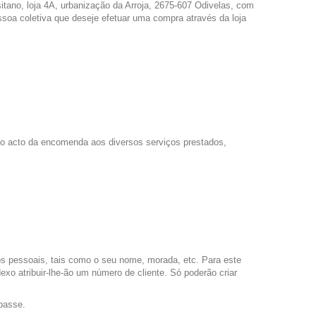
ano, loja 4A, urbanização da Arroja, 2675-607 Odivelas, com
soa coletiva que deseje efetuar uma compra através da loja
e o acto da encomenda aos diversos serviços prestados,
dos pessoais, tais como o seu nome, morada, etc. Para este
exo atribuir-lhe-ão um número de cliente. Só poderão criar
-passe.