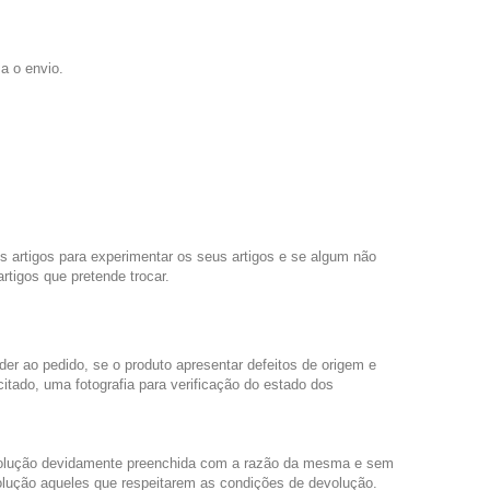
a o envio.
os artigos para experimentar os seus artigos e se algum não
rtigos que pretende trocar.
er ao pedido, se o produto apresentar defeitos de origem e
citado, uma fotografia para verificação do estado dos
volução devidamente preenchida com a razão da mesma e sem
evolução aqueles que respeitarem as condições de devolução.