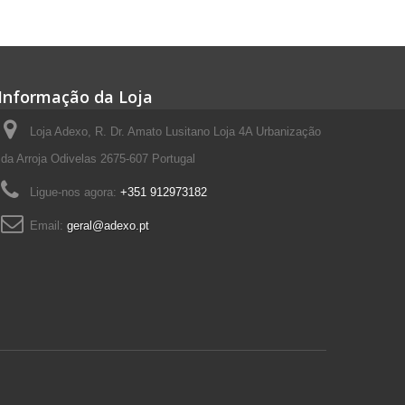
Informação da Loja
Loja Adexo, R. Dr. Amato Lusitano Loja 4A Urbanização
da Arroja Odivelas 2675-607 Portugal
Ligue-nos agora:
+351 912973182
Email:
geral@adexo.pt