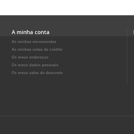
A minha conta
As minhas encomendas
As minhas notas de crédito
Os meus endereços
Os meus dados pessoais
Os meus vales de desconto