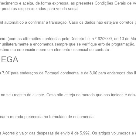
hecimento e aceita, de forma expressa, as presentes Condições Gerais de Ve
 produtos disponibilizados para venda social.
il automático a confirmar a transação. Caso os dados não estejam corretos p
iro (com as alterações conferidas pelo Decreto-Lei n.º 62/2009, de 10 de Març
ar unilateralmente a encomenda sempre que se verifique erro de programaçã
tino e o erro incidir sobre um elemento essencial do contrato.
REGA
7,0€ para endereços de Portugal continental e de 8,0€ para endereços das
o seu registo de cliente. Caso não esteja na morada que nos indicar, é de
icar a morada pretendida no formulário de encomenda
 Açores o valor das despesas de envio é de 5.99€. Os artigos volumosos e d