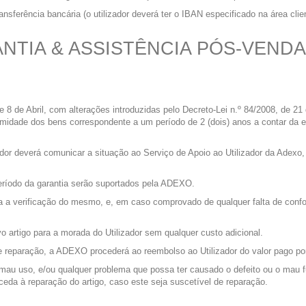
nsferência bancária (o utilizador deverá ter o IBAN especificado na área cl
ANTIA & ASSISTÊNCIA PÓS-VENDA
e 8 de Abril, com alterações introduzidas pelo Decreto-Lei n.º 84/2008, de 2
rmidade dos bens correspondente a um período de 2 (dois) anos a contar da 
izador deverá comunicar a situação ao Serviço de Apoio ao Utilizador da Ade
eríodo da garantia serão suportados pela ADEXO.
 a verificação do mesmo, e, em caso comprovado de qualquer falta de confor
o artigo para a morada do Utilizador sem qualquer custo adicional.
 de reparação, a ADEXO procederá ao reembolso ao Utilizador do valor pago p
mau uso, e/ou qualquer problema que possa ter causado o defeito ou o mau f
oceda à reparação do artigo, caso este seja suscetível de reparação.