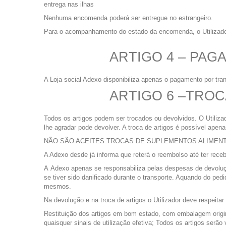
entrega nas ilhas
Nenhuma encomenda poderá ser entregue no estrangeiro.
Para o acompanhamento do estado da encomenda, o Utilizador 
ARTIGO 4 – PAG
A Loja social Adexo disponibiliza apenas o pagamento por tran
ARTIGO 6 –TRO
Todos os artigos podem ser trocados ou devolvidos. O Utilizad
lhe agradar pode devolver. A troca de artigos é possível ape
NÃO SÃO ACEITES TROCAS DE SUPLEMENTOS ALIMENTA
A Adexo desde já informa que reterá o reembolso até ter rece
A Adexo apenas se responsabiliza pelas despesas de devolução
se tiver sido danificado durante o transporte. Aquando do pedi
mesmos.
Na devolução e na troca de artigos o Utilizador deve respeita
Restituição dos artigos em bom estado, com embalagem ori
quaisquer sinais de utilização efetiva; Todos os artigos serã