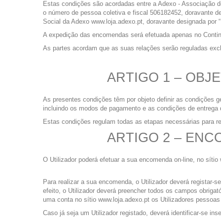
Estas condições são acordadas entre a Adexo - Associação d
o número de pessoa coletiva e fiscal 506182452, doravante d
Social da Adexo www.loja.adexo.pt, doravante designada por “U
A expedição das encomendas será efetuada apenas no Contin
As partes acordam que as suas relações serão reguladas excl
ARTIGO 1 – OBJ
As presentes condições têm por objeto definir as condições g
incluindo os modos de pagamento e as condições de entrega 
Estas condições regulam todas as etapas necessárias para r
ARTIGO 2 – EN
O Utilizador poderá efetuar a sua encomenda on-line, no sítio
Para realizar a sua encomenda, o Utilizador deverá registar-s
efeito, o Utilizador deverá preencher todos os campos obrigató
uma conta no sítio www.loja.adexo.pt os Utilizadores pessoas
Caso já seja um Utilizador registado, deverá identificar-se in