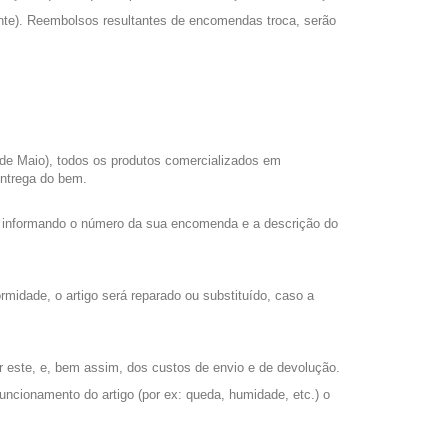
iente). Reembolsos resultantes de encomendas troca, serão
1 de Maio), todos os produtos comercializados em
entrega do bem.
xo, informando o número da sua encomenda e a descrição do
midade, o artigo será reparado ou substituído, caso a
or este, e, bem assim, dos custos de envio e de devolução.
uncionamento do artigo (por ex: queda, humidade, etc.) o