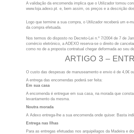
A validação da encomenda implica que o Utilizador tomou con
www.loja.adexo.pt. e, bem assim, os preços e a descrição dos
Logo que termine a sua compra, o Utilizador receberá um e-ma
da compra efetuada.
Nos termos do disposto no Decreto-Lei n.º 7/2004 de 7 de Jane
comércio eletrónico, a ADEXO reserva-se o direito de cancel
como no de a proposta contratual chegar deformada ao seu des
ARTIGO 3 – ENT
O custo das despesas de manuseamento e envio é de 4,0€ ou 
A entrega das encomendas poderá ser feita:
Em sua casa
A encomenda é entregue em sua casa, na morada que consta n
levantamento da mesma.
Noutra morada
A Adexo entrega-lhe a sua encomenda onde quiser. Basta ind
Entrega nas Ilhas
Para as entregas efetuadas nos arquipélagos da Madeira e dos