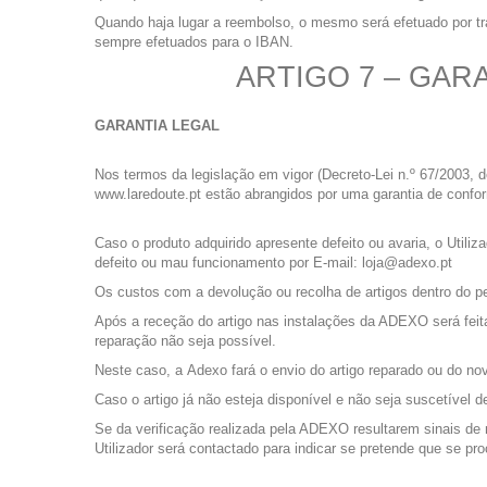
Quando haja lugar a reembolso, o mesmo será efetuado por tra
sempre efetuados para o IBAN.
ARTIGO 7 – GAR
GARANTIA LEGAL
Nos termos da legislação em vigor (Decreto-Lei n.º 67/2003, d
www.laredoute.pt estão abrangidos por uma garantia de confo
Caso o produto adquirido apresente defeito ou avaria, o Util
defeito ou mau funcionamento por E-mail: loja@adexo.pt
Os custos com a devolução ou recolha de artigos dentro do p
Após a receção do artigo nas instalações da ADEXO será feita
reparação não seja possível.
Neste caso, a Adexo fará o envio do artigo reparado ou do nov
Caso o artigo já não esteja disponível e não seja suscetível
Se da verificação realizada pela ADEXO resultarem sinais de 
Utilizador será contactado para indicar se pretende que se pr