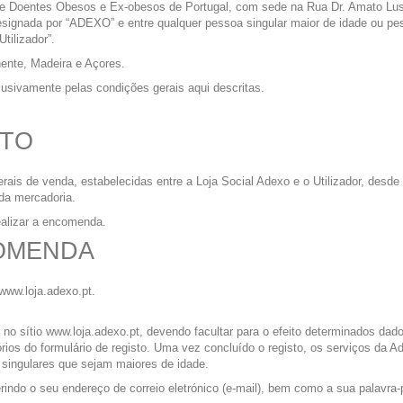
e Doentes Obesos e Ex-obesos de Portugal, com sede na Rua Dr. Amato Lusit
esignada por “ADEXO” e entre qualquer pessoa singular maior de idade ou pes
tilizador”.
ente, Madeira e Açores.
usivamente pelas condições gerais aqui descritas.
ETO
erais de venda, estabelecidas entre a Loja Social Adexo e o Utilizador, desd
da mercadoria.
ealizar a encomenda.
COMENDA
 www.loja.adexo.pt.
e no sítio www.loja.adexo.pt, devendo facultar para o efeito determinados da
rios do formulário de registo. Uma vez concluído o registo, os serviços da Ad
 singulares que sejam maiores de idade.
serindo o seu endereço de correio eletrónico (e-mail), bem como a sua palavra